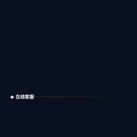
✅老牌推荐 
🎁注册送新人大礼
✅2026世界杯指定投注点
🔥 在线客服
24小时在线客服
有问题找专员 美女专员在线畅聊